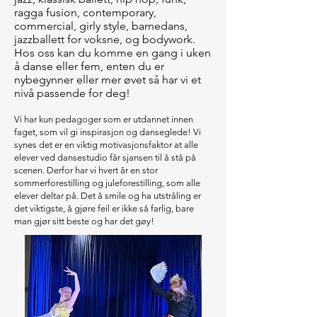
ragga fusion, contemporary,
commercial, girly style, barnedans,
jazzballett for voksne, og bodywork.
Hos oss kan du komme en gang i uken
å danse eller fem, enten du er
nybegynner eller mer øvet så har vi et
nivå passende for deg!
Vi har kun
pedagoger
som er utdannet innen
faget, som vil gi inspirasjon og danseglede! Vi
synes det er en viktig motivasjonsfaktor at alle
elever ved dansestudio får sjansen til å stå på
scenen. Derfor har vi hvert år en stor
sommerforestilling og juleforestilling, som alle
elever deltar på. Det å smile og ha utstråling er
det viktigste, å gjøre feil er ikke så farlig, bare
man gjør sitt beste og har det gøy!